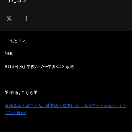
うたコン
「うたコン」
NHK
6月4日(火) 午後7:57〜午後8:42 放送
🔻詳細はこちら🔻
近藤真彦・郷ひろみ・藤井隆・松本伊代・稲垣潤一・miwa - うた
コン - NHK