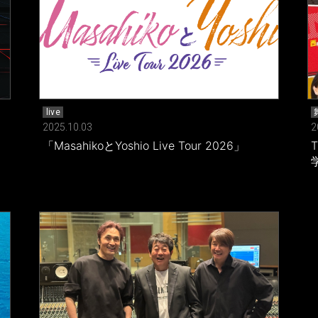
live
2025.10.03
2
「MasahikoとYoshio Live Tour 2026」
T