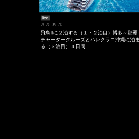
live
2025.09.20
飛鳥IIに２泊する（１・２泊目）博多～那覇
チャータークルーズとハレクラニ沖縄に泊
る（３泊目）４日間