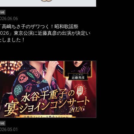
ive
026.06.06
「高嶋ちさ子のザワつく！昭和歌謡祭
2026」東京公演に近藤真彦の出演が決定い
たしました！
ive
026.05.01