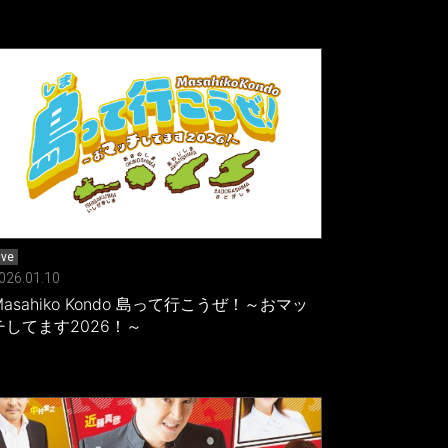
ive
026.01.10
Masahiko Kondo 島って行こうぜ！～おマッ
チしてます2026！～