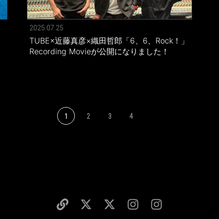
2025.07.25
TUBE×近藤真彦×織田哲郎「6、6、Rock！」
Recording Movieが公開になりました！
ま
1
2
3
4