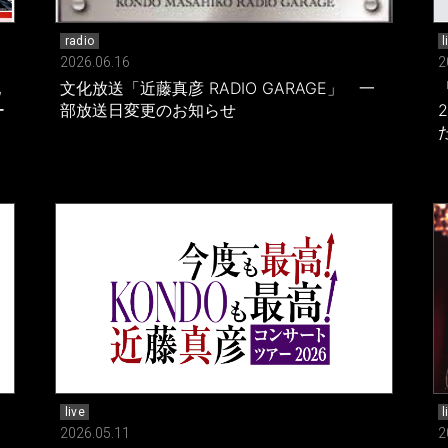
radio
l
2026.06.16
2
配
文化放送「近藤真彦 RADIO GARAGE」 一
ー
部放送日変更のお知らせ
live
l
2026.05.11
2