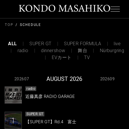
TOP
SCHEDULE
ALL
SUPER GT
SUPER FORMULA
live
radio
dinnershow
舞台
Nürburgring
EVカート
TV
AUGUST 2026
202607
202609
radio
27
近藤真彦 RADIO GARAGE
SUPER GT
1
【SUPER GT】Rd.4 富士