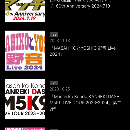
チ-60th Anniversary 2024.7.19-
live
2023.11.13
「MASAHIKOとYOSHIO 野音 Live
2024」
live
2023.10.25
「Masahiko Kondo KANREKI DASH
M5K9 LIVE TOUR 2023-2024」第二
弾!!