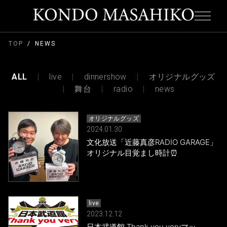
TOP
NEWS
ALL
live
dinnershow
オリジナルグッズ
舞台
radio
news
オリジナルグッズ
2024.01.30
文化放送「近藤真彦RADIO GARAGE」
オリジナル目覚まし時計⏰
live
2023.12.12
日本武道館 Thank you veryマッ