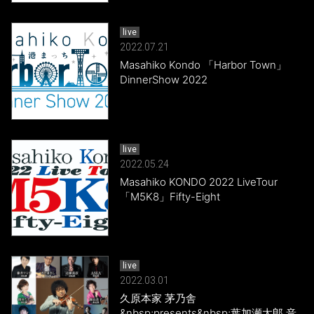
live
2022.07.21
Masahiko Kondo 「Harbor Town」
DinnerShow 2022
live
2022.05.24
Masahiko KONDO 2022 LiveTour
「M5K8」Fifty-Eight
live
2022.03.01
久原本家 茅乃舎
&nbsp;presents&nbsp;葉加瀬太郎 音