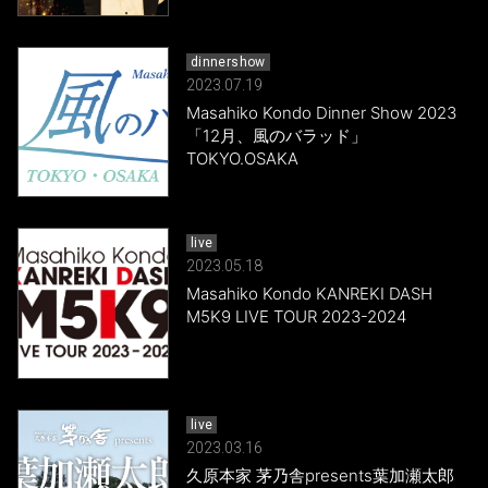
dinnershow
2023.07.19
Masahiko Kondo Dinner Show 2023
「12月、風のバラッド」
TOKYO.OSAKA
live
2023.05.18
Masahiko Kondo KANREKI DASH
M5K9 LIVE TOUR 2023-2024
live
2023.03.16
久原本家 茅乃舎presents葉加瀬太郎