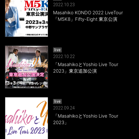
2022.10.23
Masahiko KONDO 2022 LiveTour
「M5K8」Fifty-Eight 東京公演
live
2022.10.22
「MasahikoとYoshio Live Tour
2023」東京追加公演
live
2022.09.24
「MasahikoとYoshio Live Tour
2023」