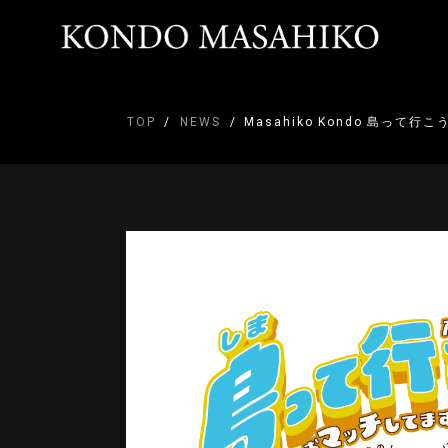
TOP
NEWS
Masahiko Kondo 島って