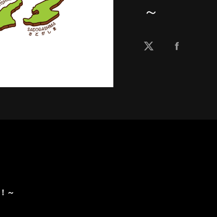
～
6！～